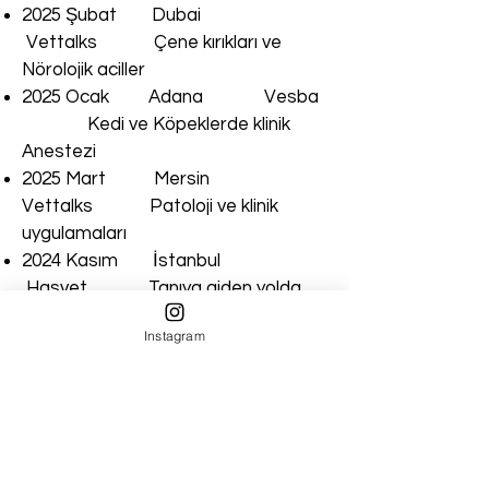
2025 Şubat Dubai
Vettalks Çene kırıkları ve
Nörolojik aciller
2025 Ocak Adana Vesba
Kedi ve Köpeklerde klinik
Anestezi
2025 Mart Mersin
Vettalks Patoloji ve klinik
uygulamaları
2024 Kasım İstanbul
Hasvet Tanıya giden yolda
BT ve MR eğitim serisi
Instagram
2025 Mart Mersin Fatih
bozkurt Uygulamalı klinik sitoloji
2021 Haziran İstanbul
Bohringer Nexgard ve broadline
paraziter enfeksiyonlar
2020 Mayıs Antalya