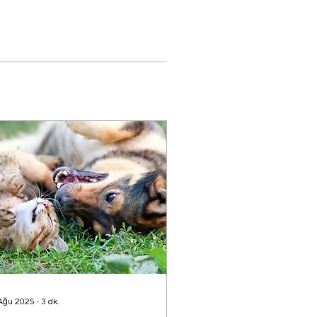
Ağu 2025
∙
3
dk.