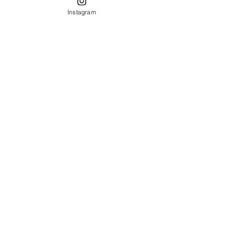
Hepsini Gör
Son Yazılar
Instagram
Yorumlar