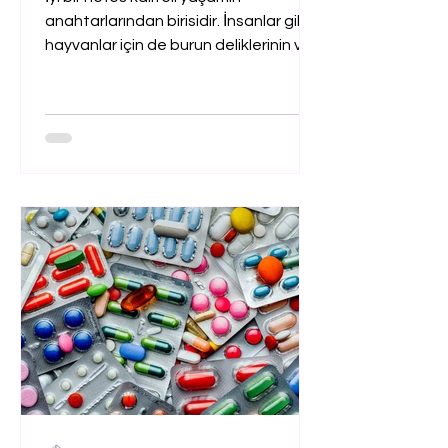
anahtarlarından birisidir. İnsanlar gibi
hayvanlar için de burun deliklerinin ve
hava yolunun yapısının durumu çok
önemlidir. Bazı ırklarda (british
shorthair, scottish fold ve french
buldoglar vs) daha yoğun olmakla
birlikte diğer ırklarda da görülebilen bir
durumdur. Burun delikleri vakadan
vakaya değişmekle birlikte hava
kanallarının kapalılığı değişir.
Bazılarında tam kapalı olabilir
bazılarında ise kapalılığa yakın
derecededir. Bu durum med