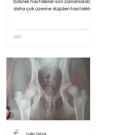
böbrek hastalıkları son zamanlarda
parametrelerinin
daha çok üzerine düşülen hastalıkların
Önemi
başında gelmektedir....
Çağrı Öztürk