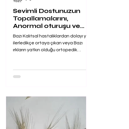
Sevimli Dostunuzun
Topallamalarını,
Anormal oturuşu ve
Yürüyüşlerini Hafife
Bazı Kalıtsal hastalıklardan dolayı yaş
Almayın ...
ilerledikçe ortaya çıkan veya Bazı
ırkların yatkın olduğu ortopedik
durumlarda küçük küçük...