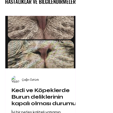
HASTALIKLAR VE BILGILENDIRMELER
HASTALIKLAR VE BILGILENDIRMELER
Çağrı Öztürk
Kedi ve Köpeklerde
Burun deliklerinin
kapalı olması durumu
İyi bir nefes kaliteli yaşamın