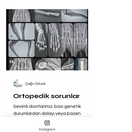
Çağrı Öztürk
Ortopedik sorunlar
Sevimli dostlarımız; bazı genetik
durumlardan dolayı veya bazen
haylazlıklarından ya da bazen
sahiplerinin dikkatsizliğinden
Instagram