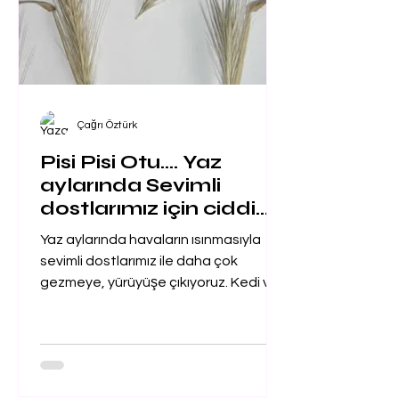
Çağrı Öztürk
Pisi Pisi Otu.... Yaz
aylarında Sevimli
dostlarımız için ciddi
problemlere yol açan
Yaz aylarında havaların ısınmasıyla
sorun ...
sevimli dostlarımız ile daha çok
gezmeye, yürüyüşe çıkıyoruz. Kedi ve
Köpekler için kabus olan pisi...